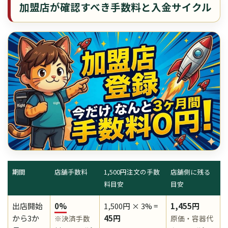
加盟店が確認すべき手数料と入金サイクル
期間
店舗手数料
1,500円注文の手数
店舗側に残る
料目安
目安
出店開始
0%
1,500円 × 3% =
1,455円
から3か
45円
※決済手数
原価・容器代