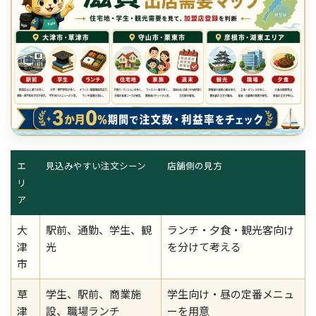
エ
見込みやすい注文シーン
店舗側の見方
リ
ア
大
駅前、通勤、学生、観
ランチ・夕食・観光客向け
津
光
を分けて考える
市
草
学生、駅前、商業施
学生向け・昼の定番メニュ
津
設、職場ランチ
ーを用意