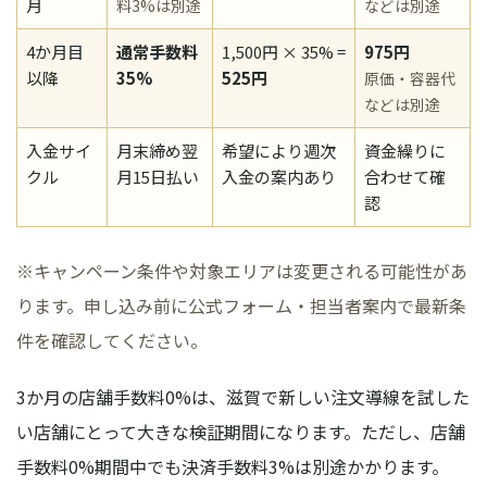
月
料3%は別途
などは別途
4か月目
通常手数料
1,500円 × 35% =
975円
以降
35%
525円
原価・容器代
などは別途
入金サイ
月末締め翌
希望により週次
資金繰りに
クル
月15日払い
入金の案内あり
合わせて確
認
※キャンペーン条件や対象エリアは変更される可能性があ
ります。申し込み前に公式フォーム・担当者案内で最新条
件を確認してください。
3か月の店舗手数料0%は、滋賀で新しい注文導線を試した
い店舗にとって大きな検証期間になります。ただし、店舗
手数料0%期間中でも決済手数料3%は別途かかります。