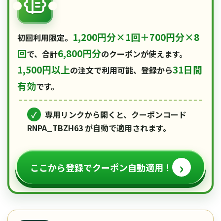
1,200円分×1回＋700円分×8
初回利用限定。
回
6,800円分
で、合計
のクーポンが使えます。
1,500円以上
31日間
の注文で利用可能、登録から
有効
です。
✓
専用リンクから開くと、クーポンコード
RNPA_TBZH63
が自動で適用されます。
›
ここから登録でクーポン自動適用！