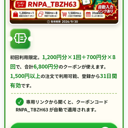
1,200円分×1回＋700円分×8
初回利用限定。
回
6,800円分
で、合計
のクーポンが使えます。
1,500円以上
31日間
の注文で利用可能、登録から
有効
です。
✓
専用リンクから開くと、クーポンコード
RNPA_TBZH63
が自動で適用されます。