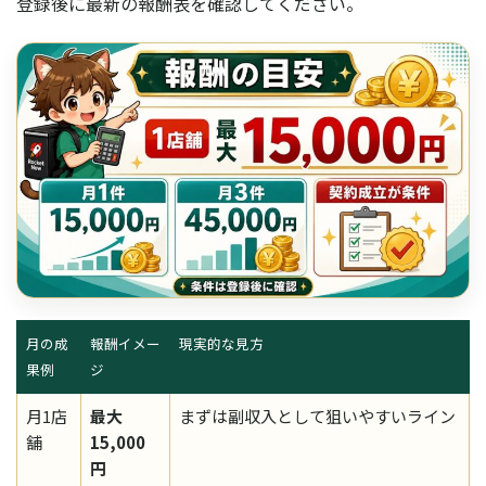
登録後に最新の報酬表を確認してください。
月の成
報酬イメー
現実的な見方
果例
ジ
月1店
最大
まずは副収入として狙いやすいライン
舗
15,000
円