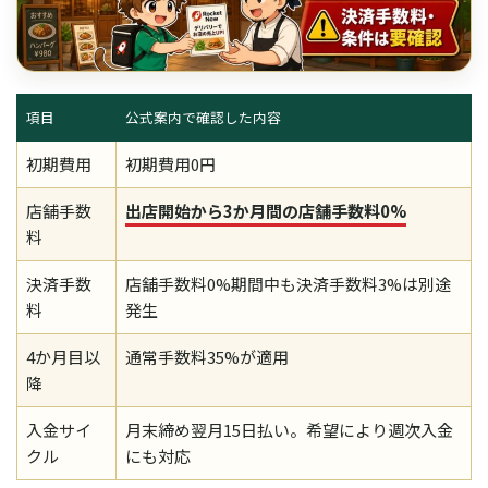
項目
公式案内で確認した内容
初期費用
初期費用0円
店舗手数
出店開始から3か月間の店舗手数料0%
料
決済手数
店舗手数料0%期間中も決済手数料3%は別途
料
発生
4か月目以
通常手数料35%が適用
降
入金サイ
月末締め翌月15日払い。希望により週次入金
クル
にも対応